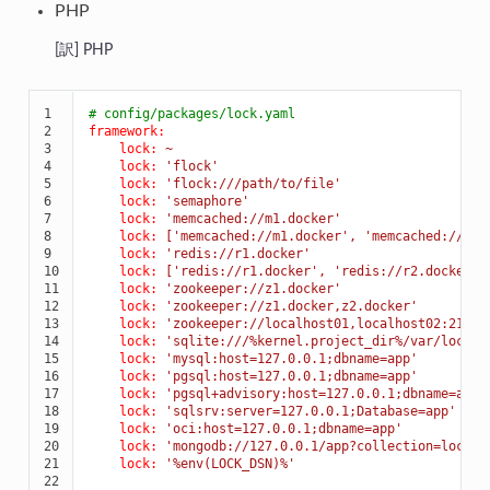
PHP
PHP
1

# config/packages/lock.yaml
2

framework:
3

lock:
~
4

lock:
'flock'
5

lock:
'flock:///path/to/file'
6

lock:
'semaphore'
7

lock:
'memcached://m1.docker'
8

lock:
['memcached://m1.docker',
'memcached://m2.
9

lock:
'redis://r1.docker'
10

lock:
['redis://r1.docker',
'redis://r2.docker'
]
11

lock:
'zookeeper://z1.docker'
12

lock:
'zookeeper://z1.docker,z2.docker'
13

lock:
'zookeeper://localhost01,localhost02:2181'
14

lock:
'sqlite:///%kernel.project_dir%/var/lock.d
15

lock:
'mysql:host=127.0.0.1;dbname=app'
16

lock:
'pgsql:host=127.0.0.1;dbname=app'
17

lock:
'pgsql+advisory:host=127.0.0.1;dbname=app'
18

lock:
'sqlsrv:server=127.0.0.1;Database=app'
19

lock:
'oci:host=127.0.0.1;dbname=app'
20

lock:
'mongodb://127.0.0.1/app?collection=lock'
21

lock:
'%env(LOCK_DSN)%'
22
