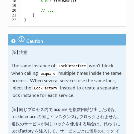
18

$
lock
->
release();

19

20

// ...
21

    }

22
}
Caution
注意
The same instance of
won't block
LockInterface
when calling
multiple times inside the same
acquire
process. When several services use the same lock,
inject the
instead to create a separate
LockFactory
lock instance for each service.
同じプロセス内で acquire を複数回呼び出した場合、
LockInterface の同じインスタンスはブロックされません。
複数のサービスが同じロックを使用する場合は、代わりに
LockFactory を注入して、サービスごとに個別のロック イ