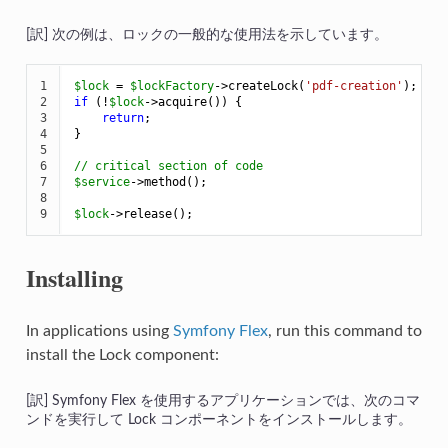
次の例は、ロックの一般的な使用法を示しています。
1

$
lock
 = 
$
lockFactory
->
createLock(
'pdf-creation'
2

if
 (!
$
lock
->
acquire()) {

3

return
;

4

}

5

6

// critical section of code
7

$
service
->
method();

8

9
$
lock
->
release();
Installing
In applications using
Symfony Flex
, run this command to
install the Lock component:
Symfony Flex を使用するアプリケーションでは、次のコマ
ンドを実行して Lock コンポーネントをインストールします。