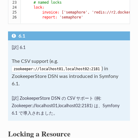
23

# named locks
24

lock:
25

invoice:
['semaphore',
'redis://r2.docker'
]
26
report:
'semaphore'
6.1
6.1
The CSV support (e.g.
) in
zookeeper://localhost01,localhost02:2181
ZookeeperStore DSN was introduced in Symfony
6.1.
ZookeeperStore DSN の CSV サポート (例:
Zookeeper://localhost01,localhost02:2181) は、Symfony
6.1 で導入されました。
Locking a Resource