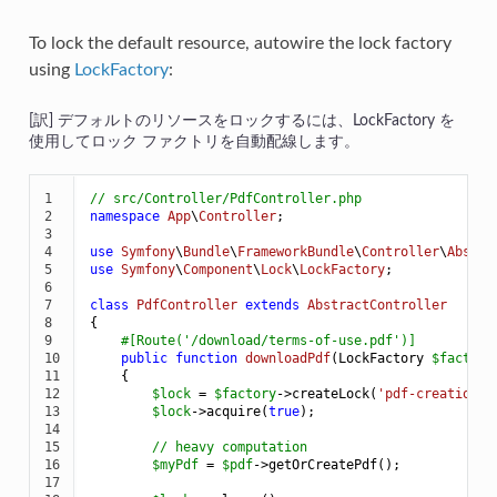
To lock the default resource, autowire the lock factory
using
LockFactory
:
デフォルトのリソースをロックするには、LockFactory を
使用してロック ファクトリを自動配線します。
1

// src/Controller/PdfController.php
2

namespace
App
\
Controller
;

3

4

use
Symfony
\
Bundle
\
FrameworkBundle
\
Controller
\
Abstra
5

use
Symfony
\
Component
\
Lock
\
LockFactory
;

6

7

class
PdfController
extends
AbstractController
8

{

9

#[Route('/download/terms-of-use.pdf')]
10

public
function
downloadPdf
(LockFactory 
$
factory
11

{

12

$
lock
 = 
$
factory
->
createLock(
'pdf-creation'
);
13

$
lock
->
acquire(
true
);

14

15

// heavy computation
16

$
myPdf
 = 
$
pdf
->
getOrCreatePdf();

17
