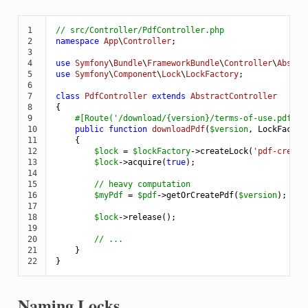
1

// src/Controller/PdfController.php
2

namespace
App
\
Controller
;

3

4

use
Symfony
\
Bundle
\
FrameworkBundle
\
Controller
\
Abstra
5

use
Symfony
\
Component
\
Lock
\
LockFactory
;

6

7

class
PdfController
extends
AbstractController
8

{

9

#[Route('/download/{version}/terms-of-use.pdf')]
10

public
function
downloadPdf
(
$
version
, LockFactor
11

{

12

$
lock
 = 
$
lockFactory
->
createLock(
'pdf-creati
13

$
lock
->
acquire(
true
);

14

15

// heavy computation
16

$
myPdf
 = 
$
pdf
->
getOrCreatePdf(
$
version
);

17

18

$
lock
->
release();

19

20

// ...
21

    }

22
}
Naming Locks