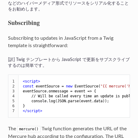
などのハイパーメディア形式でリソースをシリアル化すること
をお勧めします。
Subscribing
Subscribing to updates in JavaScript from a Twig
template is straightforward:
Twig テンプレートから JavaScript で更新をサブスクライブ
するのは簡単です。
1

<
script
>
2

const
 eventSource = 
new
 EventSource(
"
{{ mercure('http
3

eventSource.onmessage = event => {

4

    // Will be called every time an update is publishe
5

    console.log(JSON.parse(event.data));

6

7
</
script
>
The
Twig function generates the URL of the
mercure()
Mercure hub according to the configuration. The URL