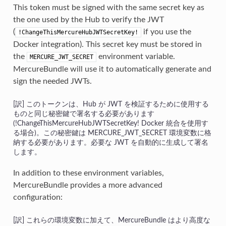
This token must be signed with the same secret key as
the one used by the Hub to verify the JWT
(
if you use the
!ChangeThisMercureHubJWTSecretKey!
Docker integration). This secret key must be stored in
the
environment variable.
MERCURE_JWT_SECRET
MercureBundle will use it to automatically generate and
sign the needed JWTs.
このトークンは、Hub が JWT を検証するために使用する
ものと同じ秘密鍵で署名する必要があります
(!ChangeThisMercureHubJWTSecretKey! Docker 統合を使用す
る場合)。この秘密鍵は MERCURE_JWT_SECRET 環境変数に格
納する必要があります。必要な JWT を自動的に生成して署名
します。
In addition to these environment variables,
MercureBundle provides a more advanced
configuration:
これらの環境変数に加えて、MercureBundle はより高度な