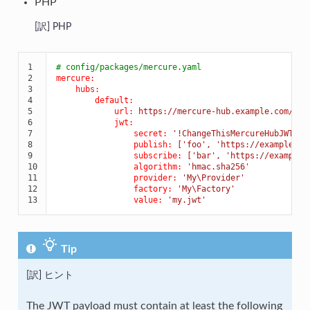
PHP
PHP
1

# config/packages/mercure.yaml
2

mercure:
3

hubs:
4

default:
5

url:
https://mercure-hub.example.com/.we
6

jwt:
7

secret:
'!ChangeThisMercureHubJWTSec
8

publish:
['foo',
'https://example.co
9

subscribe:
['bar',
'https://example.
10

algorithm:
'hmac.sha256'
11

provider:
'My\Provider'
12

factory:
'My\Factory'
13
value:
'my.jwt'
Tip
ヒント
The JWT payload must contain at least the following