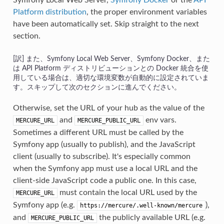
Symfony Local Web Server,
Symfony Docker
or the
API
Platform distribution
, the proper environment variables
have been automatically set. Skip straight to the next
section.
また、Symfony Local Web Server、Symfony Docker、また
は API Platform ディストリビューションとの Docker 統合を使
用している場合は、適切な環境変数が自動的に設定されていま
す。スキップして次のセクションに進んでください。
Otherwise, set the URL of your hub as the value of the
and
env vars.
MERCURE_URL
MERCURE_PUBLIC_URL
Sometimes a different URL must be called by the
Symfony app (usually to publish), and the JavaScript
client (usually to subscribe). It's especially common
when the Symfony app must use a local URL and the
client-side JavaScript code a public one. In this case,
must contain the local URL used by the
MERCURE_URL
Symfony app (e.g.
),
https://mercure/.well-known/mercure
and
the publicly available URL (e.g.
MERCURE_PUBLIC_URL