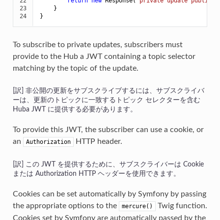
22

return
new
 Response(
'private update publishe
23

    }

24
}
To subscribe to private updates, subscribers must
provide to the Hub a JWT containing a topic selector
matching by the topic of the update.
非公開の更新をサブスクライブするには、サブスクライバ
ーは、更新のトピックに一致するトピック セレクターを含む
Huba JWT に提供する必要があります。
To provide this JWT, the subscriber can use a cookie, or
an
HTTP header.
Authorization
この JWT を提供するために、サブスクライバーは Cookie
または Authorization HTTP ヘッダーを使用できます。
Cookies can be set automatically by Symfony by passing
the appropriate options to the
Twig function.
mercure()
Cookies set by Symfony are automatically passed by the