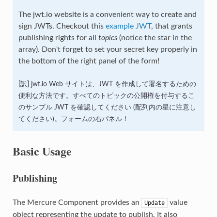
The jwt.io website is a convenient way to create and
sign JWTs. Checkout this
example JWT
, that grants
publishing rights for all
topics
(notice the star in the
array). Don't forget to set your secret key properly in
the bottom of the right panel of the form!
jwt.io Web サイトは、JWT を作成して署名するための
便利な方法です。すべてのトピックの公開権を付与するこ
のサンプル JWT を確認してください (配列内の星に注意し
てください)。フォームの右パネル！
Basic Usage
Publishing
The Mercure Component provides an
value
Update
object representing the update to publish. It also