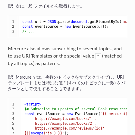
次に、JS ファイルから取得します。
1

const
 url = 
JSON
.parse(
document
.getElementById(
"mercu
2

const
 eventSource = 
new
3
// ...
Mercure also allows subscribing to several topics, and
to use URI Templates or the special value
(matched
*
by all topics) as patterns:
Mercure では、複数のトピックをサブスクライブし、URI
テンプレートまたは特別な値 * (すべてのトピックに一致) をパ
ターンとして使用することもできます。
1

<
script
>
2

{# Subscribe to updates of several Book resources an
3

const
 eventSource = 
new
 EventSource(
"
{{ mercure([

4

    'https://example.com/books/1',

5

    'https://example.com/books/2',

6

    'https://example.com/reviews/{id}'

7

])|
escape
('js') }}
");
