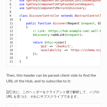
5

use
Symfony
\
Component
\
HttpFoundation
\
JsonResponse
6

use
Symfony
\
Component
\
HttpFoundation
\
Request
7

use
Symfony
\
Component
\
Mercure
\
Discovery
;

8

9

class
DiscoverController
extends
AbstractController
10

{

11

public
function
discover
(Request 
$
request
, Disco
12

{

13

// Link: <https://hub.example.com/.well-know
14

$
discovery
->
addLink(
$
request
);

15

16

return
$
this
->
json([

17

'@id'
 => 
'/books/1'
,

18

'availability'
 => 
'https://schema.org/In
19

        ]);

20

    }

21
}
Then, this header can be parsed client-side to find the
URL of the Hub, and to subscribe to it:
次に、このヘッダーをクライアント側で解析して、ハブの
URL を見つけ、それにサブスクライブできます。