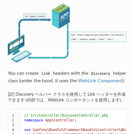
You can create
headers with the
helper
Link
Discovery
class (under the hood, it uses the
WebLink Component
):
Discovery ヘルパー クラスを使用して Link ヘッダーを作成
できます (内部では、WebLink コンポーネントを使用します)。
1

// src/Controller/DiscoverController.php
2

namespace
App
\
Controller
;

3

4

use
Symfony
\
Bundle
\
FrameworkBundle
\
Controller
\
Abstra