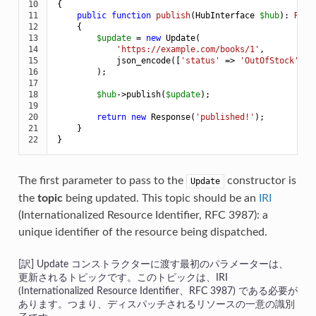
10

{

11

public
function
publish
(HubInterface 
$
hub
)
: 
Resp
12

{

13

$
update
 = 
new
 Update(

14

'https://example.com/books/1'
,

15

            json_encode([
'status'
 => 
'OutOfStock'
])

16

        );

17

18

$
hub
->
publish(
$
update
);

19

20

return
new
 Response(
'published!'
);

21

    }

22
}
The first parameter to pass to the
constructor is
Update
the
topic
being updated. This topic should be an
IRI
(Internationalized Resource Identifier, RFC 3987): a
unique identifier of the resource being dispatched.
Update コンストラクターに渡す最初のパラメーターは、
更新されるトピックです。このトピックは、IRI
(Internationalized Resource Identifier、RFC 3987) である必要が
あります。つまり、ディスパッチされるリソースの一意の識別