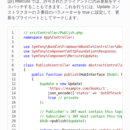
Mercure では、許可されたクライアントにのみ更新をディ
スパッチすることもできます。これを行うには、Update コン
ストラクターの 3 番目のパラメーターを true に設定して、更
新をプライベートとしてマークします。
1

// src/Controller/Publish.php
2

namespace
App
\
Controller
;

3

4

use
Symfony
\
Bundle
\
FrameworkBundle
\
Controller
\
Abstra
5

use
Symfony
\
Component
\
HttpFoundation
\
Response
6

use
Symfony
\
Component
\
Mercure
\
Update
;

7

8

class
PublishController
extends
AbstractController
9

{

10

public
function
publish
(HubInterface 
$
hub
)
: 
Resp
11

{

12

$
update
 = 
new
 Update(

13

'https://example.com/books/1'
,

14

            json_encode([
'status'
 => 
'OutOfStock'
]),

15

true
// private
16

        );

17

18

// Publisher's JWT must contain this topic, 
19

// Subscriber's JWT must contain this topic,
20

$
hub
->
publish(
$
update
);

21
