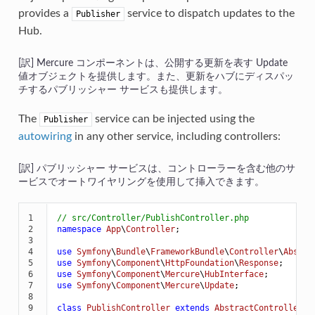
provides a
service to dispatch updates to the
Publisher
Hub.
Mercure コンポーネントは、公開する更新を表す Update
値オブジェクトを提供します。また、更新をハブにディスパッ
チするパブリッシャー サービスも提供します。
The
service can be injected using the
Publisher
autowiring
in any other service, including controllers:
パブリッシャー サービスは、コントローラーを含む他のサ
ービスでオートワイヤリングを使用して挿入できます。
1

// src/Controller/PublishController.php
2

namespace
App
\
Controller
;

3

4

use
Symfony
\
Bundle
\
FrameworkBundle
\
Controller
\
Abstra
5

use
Symfony
\
Component
\
HttpFoundation
\
Response
6

use
Symfony
\
Component
\
Mercure
\
HubInterface
7

use
Symfony
\
Component
\
Mercure
\
Update
;

8

9

class
PublishController
extends
AbstractController