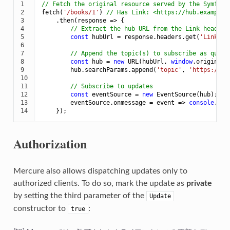
1

// Fetch the original resource served by the Symfony
2

fetch(
'/books/1'
) 
// Has Link: <https://hub.example.
3

    .then(
response
 =>
 {

4

// Extract the hub URL from the Link header
5

const
 hubUrl = response.headers.get(
'Link'
).
6

7

// Append the topic(s) to subscribe as query
8

const
 hub = 
new
 URL(hubUrl, 
window
.origin);

9

        hub.searchParams.append(
'topic'
, 
'https://ex
10

11

// Subscribe to updates
12

const
 eventSource = 
new
 EventSource(hub);

13

        eventSource.onmessage = 
event
 =>
console
.log
14
    });
Authorization
Mercure also allows dispatching updates only to
authorized clients. To do so, mark the update as
private
by setting the third parameter of the
Update
constructor to
:
true