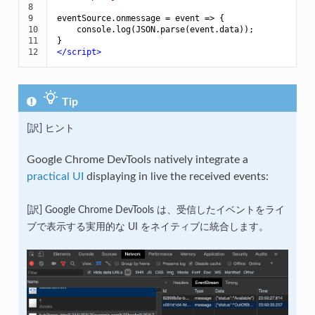
8

9

eventSource.onmessage = event => {

10

    console.log(JSON.parse(event.data));

11

12
</
script
>
Tip
ヒント
Google Chrome DevTools natively integrate a
practical UI
displaying in live the received events:
Google Chrome DevTools は、受信したイベントをライ
ブで表示する実用的な UI をネイティブに統合します。